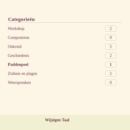
Categorieën
2
Workshop
9
Composteren
5
Onkruid
2
Geschiedenis
1
Paddenpoel
2
Ziekten en plagen
0
Weerspreuken
Wijzigen Taal