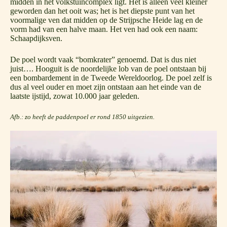
midden in het volkstuincomplex ligt. Het is alleen veel kleiner
geworden dan het ooit was; het is het diepste punt van het
voormalige ven dat midden op de Strijpsche Heide lag en de
vorm had van een halve maan. Het ven had ook een naam:
Schaapdijksven.
De poel wordt vaak “bomkrater” genoemd. Dat is dus niet
juist…. Hooguit is de noordelijke lob van de poel ontstaan bij
een bombardement in de Tweede Wereldoorlog. De poel zelf is
dus al veel ouder en moet zijn ontstaan aan het einde van de
laatste ijstijd, zowat 10.000 jaar geleden.
Afb.: zo heeft de paddenpoel er rond 1850 uitgezien.