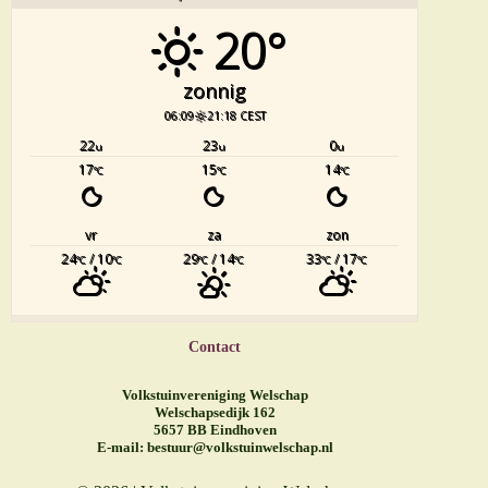
20°
zonnig
06:09
21:18 CEST
22
23
0
u
u
u
17
15
14
°C
°C
°C
vr
za
zon
24
/ 10
29
/ 14
33
/ 17
°C
°C
°C
°C
°C
°C
Contact
Volkstuinvereniging Welschap
Welschapsedijk 162
5657 BB Eindhoven
E-mail:
bestuur@volkstuinwelschap.nl