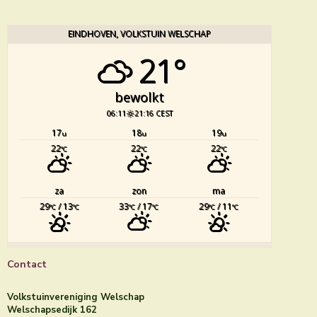
EINDHOVEN, VOLKSTUIN WELSCHAP
21°
bewolkt
06:11
21:16 CEST
17
18
19
u
u
u
22
22
22
°C
°C
°C
za
zon
ma
29
/ 13
33
/ 17
29
/ 11
°C
°C
°C
°C
°C
°C
Contact
Volkstuinvereniging Welschap
Welschapsedijk 162