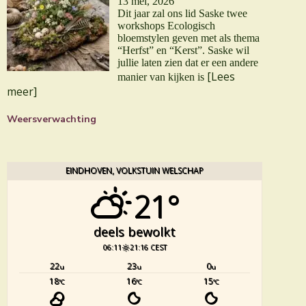
13 mei, 2026
Dit jaar zal ons lid Saske twee
workshops Ecologisch
bloemstylen geven met als thema
“Herfst” en “Kerst”. Saske wil
jullie laten zien dat er een andere
[Lees
manier van kijken is
meer]
Weersverwachting
EINDHOVEN, VOLKSTUIN WELSCHAP
21°
deels bewolkt
06:11
21:16 CEST
22
23
0
u
u
u
18
16
15
°C
°C
°C