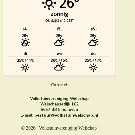
26°
zonnig
06:16
21:10 CEST
14
15
16
u
u
u
26
26
26
°C
°C
°C
di
wo
do
25
/ 11
30
/ 15
35
/ 17
°C
°C
°C
°C
°C
°C
Contact
Volkstuinvereniging Welschap
Welschapsedijk 162
5657 BB Eindhoven
bestuur@volkstuinwelschap.nl
E-mail:
© 2026 | Volkstuinvereniging Welschap