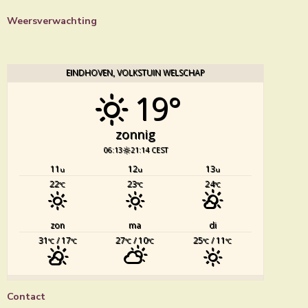
Weersverwachting
EINDHOVEN, VOLKSTUIN WELSCHAP
19°
zonnig
06:13
21:14 CEST
11
12
13
u
u
u
22
23
24
°C
°C
°C
zon
ma
di
31
/ 17
27
/ 10
25
/ 11
°C
°C
°C
°C
°C
°C
Contact