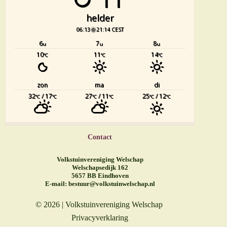
helder
06:13
21:14 CEST
6
7
8
u
u
u
10
11
14
°C
°C
°C
zon
ma
di
32
/ 17
27
/ 11
25
/ 12
°C
°C
°C
°C
°C
°C
Contact
Volkstuinvereniging Welschap
Welschapsedijk 162
5657 BB Eindhoven
E-mail:
bestuur@volkstuinwelschap.nl
© 2026 | Volkstuinvereniging Welschap
Privacyverklaring