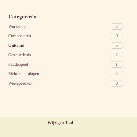
Categorieën
2
Workshop
9
Composteren
5
Onkruid
2
Geschiedenis
1
Paddenpoel
2
Ziekten en plagen
0
Weerspreuken
Wijzigen Taal