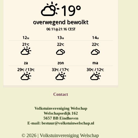
19°
overwegend bewolkt
06:11
21:16 CEST
12
13
14
u
u
u
21
22
22
°C
°C
°C
za
zon
ma
29
/ 13
33
/ 17
30
/ 12
°C
°C
°C
°C
°C
°C
Contact
Volkstuinvereniging Welschap
Welschapsedijk 162
5657 BB Eindhoven
E-mail:
bestuur@volkstuinwelschap.nl
© 2026 | Volkstuinvereniging Welschap