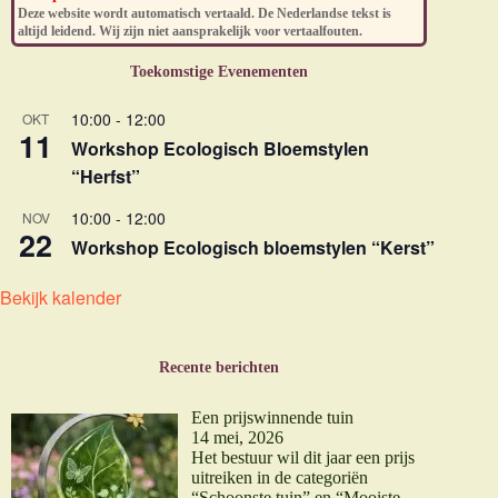
Deze website wordt automatisch vertaald. De Nederlandse tekst is
altijd leidend. Wij zijn niet aansprakelijk voor vertaalfouten.
Toekomstige Evenementen
10:00
-
12:00
OKT
11
Workshop Ecologisch Bloemstylen
“Herfst”
10:00
-
12:00
NOV
22
Workshop Ecologisch bloemstylen “Kerst”
Bekijk kalender
Recente berichten
Een prijswinnende tuin
14 mei, 2026
Het bestuur wil dit jaar een prijs
uitreiken in de categoriën
“Schoonste tuin” en “Mooiste