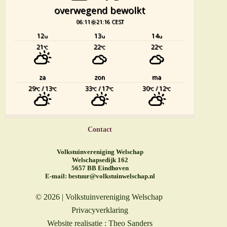
overwegend bewolkt
06:11
21:16 CEST
12
13
14
u
u
u
21
22
22
°C
°C
°C
za
zon
ma
29
/ 13
33
/ 17
30
/ 12
°C
°C
°C
°C
°C
°C
Contact
Volkstuinvereniging Welschap
Welschapsedijk 162
5657 BB Eindhoven
E-mail:
bestuur@volkstuinwelschap.nl
© 2026 | Volkstuinvereniging Welschap
Privacyverklaring
Website realisatie : Theo Sanders