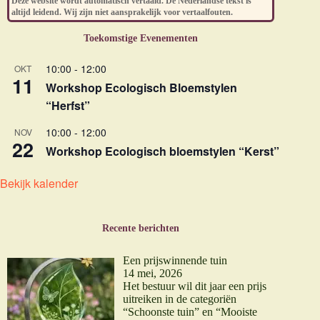
Deze website wordt automatisch vertaald. De Nederlandse tekst is
altijd leidend. Wij zijn niet aansprakelijk voor vertaalfouten.
Toekomstige Evenementen
10:00
-
12:00
OKT
11
Workshop Ecologisch Bloemstylen
“Herfst”
10:00
-
12:00
NOV
22
Workshop Ecologisch bloemstylen “Kerst”
Bekijk kalender
Recente berichten
Een prijswinnende tuin
14 mei, 2026
Het bestuur wil dit jaar een prijs
uitreiken in de categoriën
“Schoonste tuin” en “Mooiste