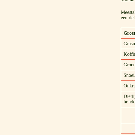
Meestal
een rie
Groe
Grasm
Koffi
Groent
Snoei
Onkru
Dierli
honde