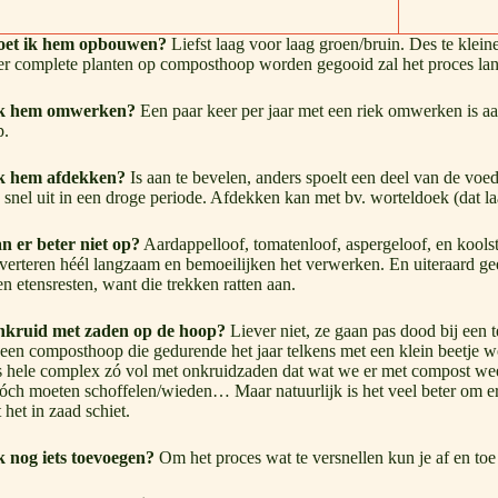
oet ik hem opbouwen?
Liefst laag voor laag groen/bruin. Des te kleine
r complete planten op composthoop worden gegooid zal het proces lan
ik hem omwerken?
Een paar keer per jaar met een riek omwerken is aa
p.
k hem afdekken?
Is aan te bevelen, anders spoelt een deel van de voedi
 snel uit in een droge periode. Afdekken kan met bv. worteldoek (dat la
n er beter niet op?
Aardappelloof, tomatenloof, aspergeloof, en kools
verteren héél langzaam en bemoeilijken het verwerken. En uiteraard gee
n etensresten, want die trekken ratten aan.
kruid met zaden op de hoop?
Liever niet, ze gaan pas dood bij een 
j een composthoop die gedurende het jaar telkens met een klein beetj
 hele complex zó vol met onkruidzaden dat wat we er met compost weer
tóch moeten schoffelen/wieden… Maar natuurlijk is het veel beter om e
 het in zaad schiet.
k nog iets toevoegen?
Om het proces wat te versnellen kun je af en toe