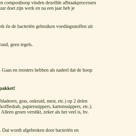
 een composthoop vinden dezelfde afbraakprocessen
uur doet zijn werk en na een jaar heb je
k én de bacteriën gebruiken voedingsstoffen uit
ond, geen tegels.
`s. Gaas en roosters hebben als nadeel dat de hoop
wpakket!
bladeren, gras, onkruid, mest, etc.) op 2 delen
koffiedrab, papiersnippers, kartonsnippers, etc.).
lleen groen verstikt, zeker als het veel is, bv.
of. Dat wordt afgebroken door bacteriën en