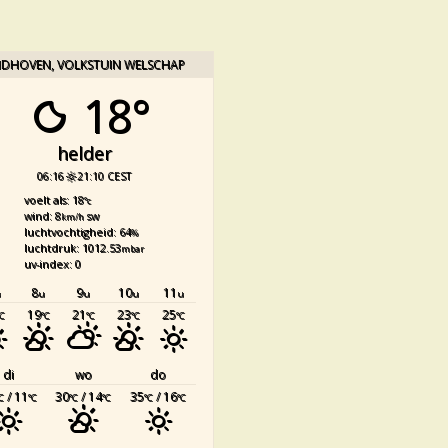
NDHOVEN, VOLKSTUIN WELSCHAP
18°
helder
06:16
21:10 CEST
voelt als: 18
°c
wind: 8
sw
km/h
luchtvochtigheid: 64
%
luchtdruk: 1012.53
mbar
uv-index: 0
8
9
10
11
u
u
u
u
u
19
21
23
25
°C
°C
°C
°C
°C
di
wo
do
/ 11
30
/ 14
35
/ 16
C
°C
°C
°C
°C
°C