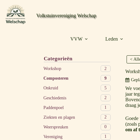
Volkstuinvereniging Welschap
VVW
Leden
Categorieën
< All
2
Workshop
Worksh
9
Composteren
Gepla
5
We voer
Onkruid
jaar te
2
Geschiedenis
Bovendi
draag j
1
Paddenpoel
2
Ziekten en plagen
Goede t
(zoals 
0
Weerspreuken
om af 
1
Vereniging