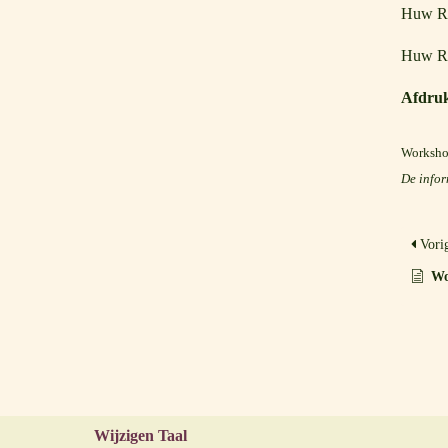
Huw Ri
Huw Ric
Afdruk
Worksho
De infor
Vori
Wo
Wijzigen Taal