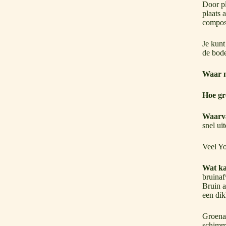
Door pl
plaats 
compost
Je kunt
de bode
Waar m
Hoe gr
Waarv
snel ui
Veel Yo
Wat ka
bruinaf
Bruin a
een dik
Groenaf
schimme