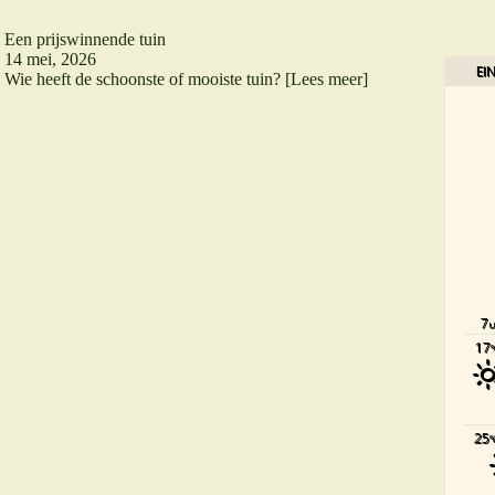
Een prijswinnende tuin
14 mei, 2026
EI
Wie heeft de schoonste of mooiste tuin?
[Lees meer]
7
17
25
°