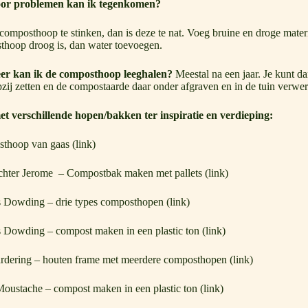
or problemen kan ik tegenkomen?
composthoop te stinken, dan is deze te nat. Voeg bruine en droge mate
hoop droog is, dan water toevoegen.
r kan ik de composthoop leeghalen?
Meestal na een jaar. Je kunt d
zij zetten en de compostaarde daar onder afgraven en in de tuin verwe
et verschillende hopen/bakken ter inspiratie en verdieping:
thoop van gaas (
link
)
hter Jerome – Compostbak maken met pallets (
link
)
s Dowding – drie types composthopen (
link
)
 Dowding – compost maken in een plastic ton (
link
)
ardering – houten frame met meerdere composthopen (
link
)
oustache – compost maken in een plastic ton (
link
)