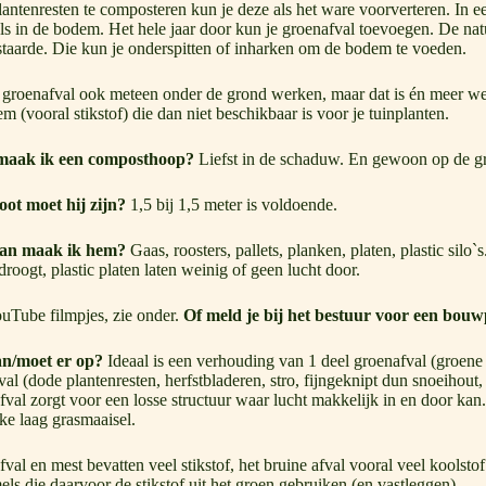
antenresten te composteren kun je deze als het ware voorverteren. In
als in de bodem. Het hele jaar door kun je groenafval toevoegen. De nat
aarde. Die kun je onderspitten of inharken om de bodem te voeden.
 groenafval ook meteen onder de grond werken, maar dat is én meer wer
m (vooral stikstof) die dan niet beschikbaar is voor je tuinplanten.
aak ik een composthoop?
Liefst in de schaduw. En gewoon op de gr
oot moet hij zijn?
1,5 bij 1,5 meter is voldoende.
an maak ik hem?
Gaas, roosters, pallets, planken, platen, plastic silo
tdroogt, plastic platen laten weinig of geen lucht door.
uTube filmpjes, zie onder.
Of meld je bij het bestuur voor een bou
n/moet er op?
Ideaal is een verhouding van 1 deel groenafval (groene 
val (dode plantenresten, herfstbladeren, stro, fijngeknipt dun snoeihout, 
fval zorgt voor een losse structuur waar lucht makkelijk in en door kan. A
ke laag grasmaaisel.
val en mest bevatten veel stikstof, het bruine afval vooral veel koolst
ls die daarvoor de stikstof uit het groen gebruiken (en vastleggen).