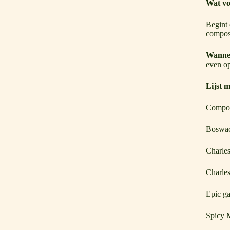
Wat vo
Begint 
compost
Wannee
even op
Lijst m
Compos
Boswac
Charle
Charles
Epic g
Spicy M