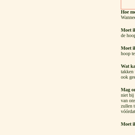
Hoe m
Wannee
Moet 
de hoo
Moet i
hoop te
Wat ka
takken 
ook gee
Mag on
niet bi
van ons
zullen 
vóórdat
Moet i