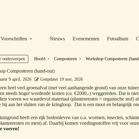
Voorschriften
Nieuws
Evenementen
Fotoalbum
C
Hoofd
Composteren
Workshop Composteren (hand
e onderwerpen
op Composteren (hand-out)
atst
9 april, 2026
Geüpdatet
19 mei, 2026
en heel veel groenafval (met veel aanhangende grond) van onze tuinen
gen steeds hoger wordende kosten (ca. €2000,-) weggereden. Dat is niet 
en voeren we waardevol materiaal (plantenresten = organische stof) af
e bij aan het sluiten van de kringloop. Dat is een mooi en belangrijk on
uingrond heeft een rijk bodemleven van o.a. wormen, insecten, schimme
plantenresten en mest) af. Daarbij komen voedingsstoffen vrij voor onz
te voeren!