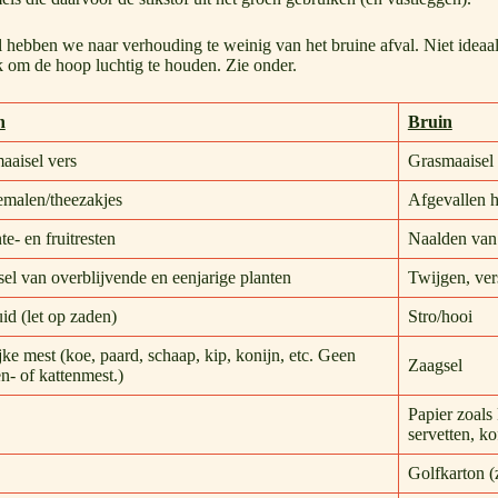
 hebben we naar verhouding te weinig van het bruine afval. Niet ideaa
k om de hoop luchtig te houden. Zie onder.
n
Bruin
aaisel vers
Grasmaaisel
emalen/theezakjes
Afgevallen h
e- en fruitresten
Naalden va
sel van overblijvende en eenjarige planten
Twijgen, ve
id (let op zaden)
Stro/hooi
jke mest (koe, paard, schaap, kip, konijn, etc. Geen
Zaagsel
n- of kattenmest.)
Papier zoals 
servetten, ko
Golfkarton (