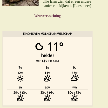
jullie laten zien dat er een andere
manier van kijken is
[Lees meer]
Weersverwachting
EINDHOVEN, VOLKSTUIN WELSCHAP
11°
helder
06:11
21:16 CEST
7
8
9
u
u
u
12
14
16
°C
°C
°C
za
zon
ma
29
/ 13
33
/ 16
30
/ 13
°C
°C
°C
°C
°C
°C