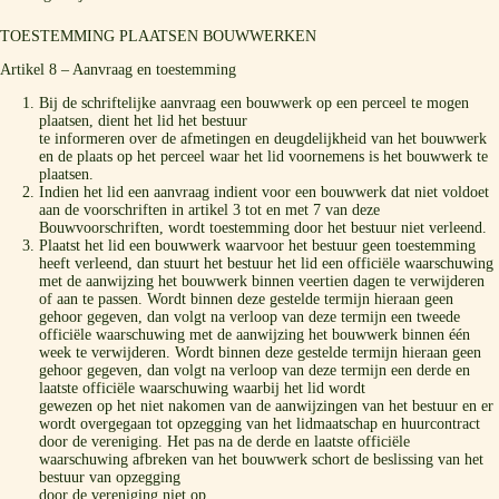
TOESTEMMING PLAATSEN BOUWWERKEN
Artikel 8 – Aanvraag en toestemming
Bij de schriftelijke aanvraag een bouwwerk op een perceel te mogen
plaatsen, dient het lid het bestuur
te informeren over de afmetingen en deugdelijkheid van het bouwwerk
en de plaats op het perceel waar het lid voornemens is het bouwwerk te
plaatsen.
Indien het lid een aanvraag indient voor een bouwwerk dat niet voldoet
aan de voorschriften in artikel 3 tot en met 7 van deze
Bouwvoorschriften, wordt toestemming door het bestuur niet verleend.
Plaatst het lid een bouwwerk waarvoor het bestuur geen toestemming
heeft verleend, dan stuurt het bestuur het lid een officiële waarschuwing
met de aanwijzing het bouwwerk binnen veertien dagen te verwijderen
of aan te passen. Wordt binnen deze gestelde termijn hieraan geen
gehoor gegeven, dan volgt na verloop van deze termijn een tweede
officiële waarschuwing met de aanwijzing het bouwwerk binnen één
week te verwijderen. Wordt binnen deze gestelde termijn hieraan geen
gehoor gegeven, dan volgt na verloop van deze termijn een derde en
laatste officiële waarschuwing waarbij het lid wordt
gewezen op het niet nakomen van de aanwijzingen van het bestuur en er
wordt overgegaan tot opzegging van het lidmaatschap en huurcontract
door de vereniging. Het pas na de derde en laatste officiële
waarschuwing afbreken van het bouwwerk schort de beslissing van het
bestuur van opzegging
door de vereniging niet op.